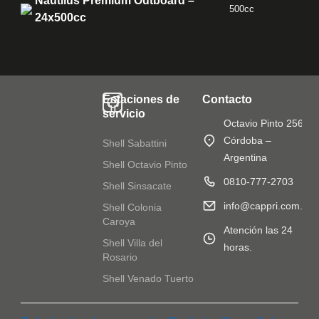
Nautilus Premium Outboard –
500cc
24x500cc
Estaciones de
Contacto
servicio
Octavio Pinto 2568
Córdoba –
Shell Sabattini
Argentina
Shell Octavio Pinto
0810-777-2703
Shell Sinsacate
info@cappri.com.ar
Shell Colonia
Caroya
Atención las 24
Shell Villa del
horas.
Rosario
Shell Venado Tuerto