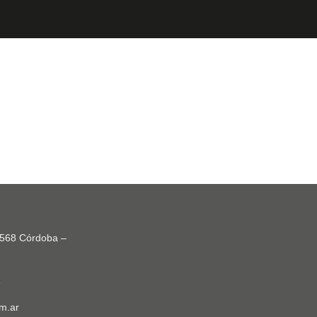
2568 Córdoba –
3
m.ar