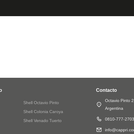
o
Contacto
Octavio Pinto 
Shell Octavio Pinto
Argentina
Shell Colonia Caroya
0810-777-270
Shell Venado Tuerto
info@cappri.co