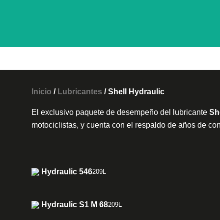
Ir
al
contenido
Inicio
/
Lubricantes
/ Shell Hydraulic
El exclusivo paquete de desempeño del lubricante
Sh
motociclistas, y cuenta con el respaldo de años de con
Hydraulic 546
209L
Hydraulic S1 M 68
209L