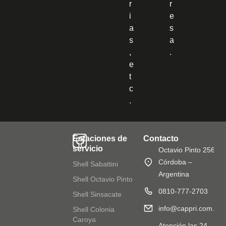
r
r
i
e
a
s
s
a
,
.
e
t
c
.
Estaciones de
Contacto
servicio
Octavio Pinto 2568
Córdoba –
Shell Sabattini
Argentina
Shell Octavio Pinto
0810-777-2703
Shell Sinsacate
info@cappri.com.ar
Shell Colonia
Caroya
Atención las 24