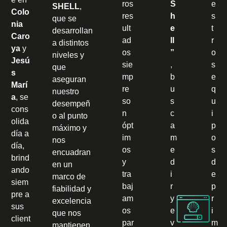
ros
S
e
SHELL
,
Colo
res
h
s
que se
nia
ult
e
t
desarrollan
Caro
ad
ll
r
a distintos
ya
y
os
”
o
niveles y
Jesú
sie
,
s
que
s
mp
b
e
aseguran
Marí
re
u
q
nuestro
a
, se
so
s
u
desempeñ
cons
n
c
i
o al punto
olida
ópt
a
p
máximo y
día a
im
m
o
nos
día,
os
e
s
encuadran
brind
y
d
d
en un
ando
tra
i
e
marco de
siem
baj
r
p
fiabilidad y
pre a
am
y
r
excelencia
sus
os
e
i
que nos
client
par
v
m
mantienen