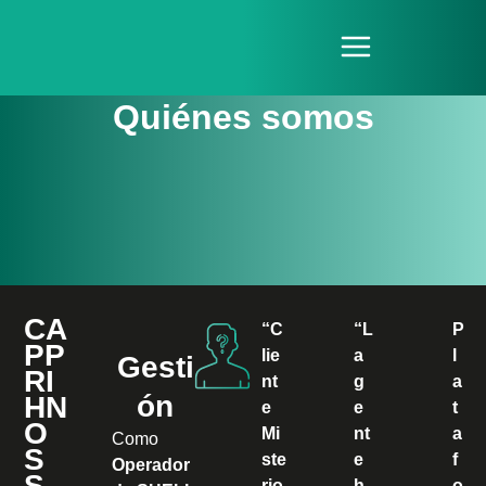
Ir
Menu
al
contenido
Quiénes somos
CA
“C
“L
P
PP
lie
a
l
Gesti
RI
nt
g
a
ón
HN
e
e
t
O
Mi
nt
a
Como
S
ste
e
f
Operador
S.
rio
h
o