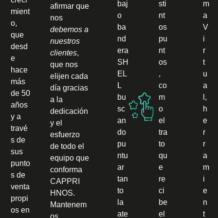
baj
sti
m
afirmar que
mient
o
nt
a
nos
o,
ba
os
V
debemos a
que
nd
pu
i
nuestros
desd
era
nt
r
clientes
,
e
SH
os
t
que nos
hace
EL
,
u
elijen cada
más
L
co
a
día gracias
de 50
bu
m
l,
a la
años
sc
o
h
dedicación
y a
an
el
e
y el
travé
do
tra
r
esfuerzo
s de
pu
to
r
de todo el
sus
ntu
qu
a
equipo que
punto
ar
e
m
conforma
s de
tan
re
i
CAPPRI
venta
to
ci
e
HNOS.
propi
la
be
n
Mantenem
os en
ate
el
t
os