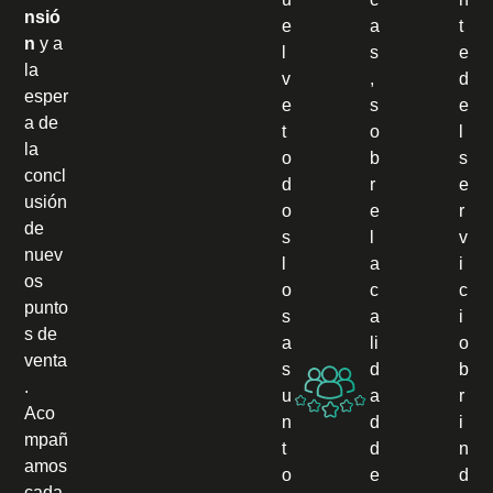
nsió
e
a
t
n
y a
l
s
e
la
v
,
d
esper
e
s
e
a de
t
o
l
la
o
b
s
concl
d
r
e
usión
o
e
r
de
s
l
v
nuev
l
a
i
os
o
c
c
punto
s
a
i
s de
a
li
o
venta
s
d
b
.
u
a
r
Aco
n
d
i
mpañ
t
d
n
amos
o
e
d
cada