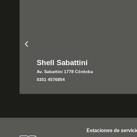
Shell Sabattini
Av. Sabattini 1778 Córdoba
0351 4576854
Estaciones de servici